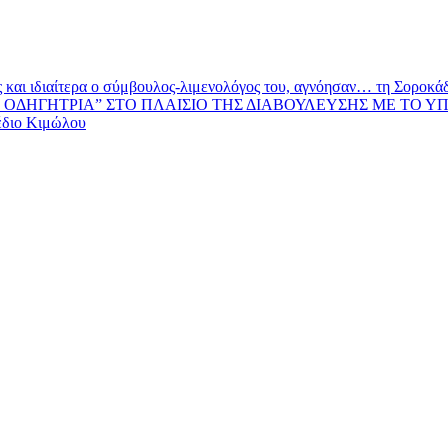
και ιδιαίτερα ο σύμβουλος-λιμενολόγος του, αγνόησαν… τη Σοροκάδα
ΟΔΗΓΗΤΡΙΑ” ΣΤΟ ΠΛΑΙΣΙΟ ΤΗΣ ΔΙΑΒΟΥΛΕΥΣΗΣ ΜΕ ΤΟ Υ
έδιο Κιμώλου