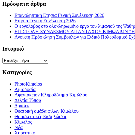
Πρόσφατα άρθρα
Επαναληπτική Ετησια Γενική Συνέλευση 2026
Ετησια Γενική Συνέλευση 2026
Ο εργολάβος στο ολοκληρωμένο έργο του λιμανιού της Ψάθης 
ΕΠΙΣΤΟΛΗ ΣΥΝΔΕΣΜΟΥ ΑΠΑΝΤΑΧΟΥ ΚΙΜΩΛΙΩΝ “Η 
Ανοικτή Πρόσκληση Συμβούλων για Ειδικό Πολεοδομικό Σχ
Ιστορικό
Ιστορικό
Κατηγορίες
PhotoKimolos
Αιμοδοσία
Αφεντάκειον Κληροδότημα Κιμώλου
Δελτία Τύπου
Δράσεις
Θεατρική ομάδα φίλων Κιμώλου
Θρησκευτικές Εκδηλώσεις
Κίμωλος
Νέα
Χορευτικό