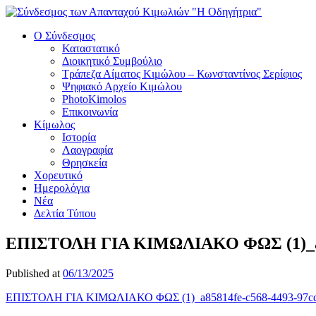
Ο Σύνδεσμος
Καταστατικό
Διοικητικό Συμβούλιο
Τράπεζα Αίματος Κιμώλου – Κωνσταντίνος Σερίφιος
Ψηφιακό Αρχείο Κιμώλου
PhotoKimolos
Επικοινωνία
Κίμωλος
Ιστορία
Λαογραφία
Θρησκεία
Χορευτικό
Ημερολόγια
Νέα
Δελτία Τύπου
ΕΠΙΣΤΟΛΗ ΓΙΑ ΚΙΜΩΛΙΑΚΟ ΦΩΣ (1)_a85
Published at
06/13/2025
ΕΠΙΣΤΟΛΗ ΓΙΑ ΚΙΜΩΛΙΑΚΟ ΦΩΣ (1)_a85814fe-c568-4493-97cd