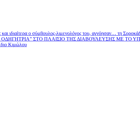
και ιδιαίτερα ο σύμβουλος-λιμενολόγος του, αγνόησαν… τη Σοροκάδα
ΟΔΗΓΗΤΡΙΑ” ΣΤΟ ΠΛΑΙΣΙΟ ΤΗΣ ΔΙΑΒΟΥΛΕΥΣΗΣ ΜΕ ΤΟ Υ
έδιο Κιμώλου