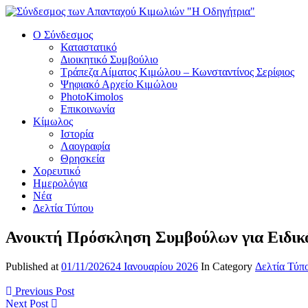
Ο Σύνδεσμος
Καταστατικό
Διοικητικό Συμβούλιο
Τράπεζα Αίματος Κιμώλου – Κωνσταντίνος Σερίφιος
Ψηφιακό Αρχείο Κιμώλου
PhotoKimolos
Επικοινωνία
Κίμωλος
Ιστορία
Λαογραφία
Θρησκεία
Χορευτικό
Ημερολόγια
Νέα
Δελτία Τύπου
Ανοικτή Πρόσκληση Συμβούλων για Ειδικ
Published at
01/11/2026
24 Ιανουαρίου 2026
In Category
Δελτία Τύπ
Previous Post
Next Post