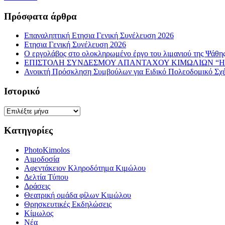
Πρόσφατα άρθρα
Επαναληπτική Ετησια Γενική Συνέλευση 2026
Ετησια Γενική Συνέλευση 2026
Ο εργολάβος στο ολοκληρωμένο έργο του λιμανιού της Ψάθης 
ΕΠΙΣΤΟΛΗ ΣΥΝΔΕΣΜΟΥ ΑΠΑΝΤΑΧΟΥ ΚΙΜΩΛΙΩΝ “Η 
Ανοικτή Πρόσκληση Συμβούλων για Ειδικό Πολεοδομικό Σχ
Ιστορικό
Ιστορικό
Κατηγορίες
PhotoKimolos
Αιμοδοσία
Αφεντάκειον Κληροδότημα Κιμώλου
Δελτία Τύπου
Δράσεις
Θεατρική ομάδα φίλων Κιμώλου
Θρησκευτικές Εκδηλώσεις
Κίμωλος
Νέα