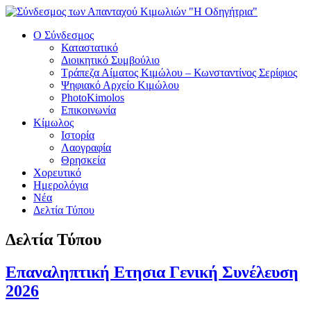
Ο Σύνδεσμος
Καταστατικό
Διοικητικό Συμβούλιο
Τράπεζα Αίματος Κιμώλου – Κωνσταντίνος Σερίφιος
Ψηφιακό Αρχείο Κιμώλου
PhotoKimolos
Επικοινωνία
Κίμωλος
Ιστορία
Λαογραφία
Θρησκεία
Χορευτικό
Ημερολόγια
Νέα
Δελτία Τύπου
Δελτία Τύπου
Επαναληπτική Ετησια Γενική Συνέλευση
2026