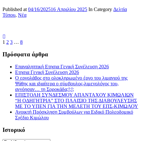
Published at
04/16/2025
16 Απριλίου 2025
In Category
Δελτία
Τύπου
,
Νέα
Post
1
2
3
…
8
navigation
Πρόσφατα άρθρα
Επαναληπτική Ετησια Γενική Συνέλευση 2026
Ετησια Γενική Συνέλευση 2026
Ο εργολάβος στο ολοκληρωμένο έργο του λιμανιού της
Ψάθης και ιδιαίτερα ο σύμβουλος-λιμενολόγος του,
αγνόησαν… τη Σοροκάδα;!;!;
ΕΠΙΣΤΟΛΗ ΣΥΝΔΕΣΜΟΥ ΑΠΑΝΤΑΧΟΥ ΚΙΜΩΛΙΩΝ
“Η ΟΔΗΓΗΤΡΙΑ” ΣΤΟ ΠΛΑΙΣΙΟ ΤΗΣ ΔΙΑΒΟΥΛΕΥΣΗΣ
ΜΕ ΤΟ ΥΠΕΝ ΓΙΑ ΤΗΝ ΜΕΛΕΤΗ ΤΟΥ ΕΠΣ-ΚΙΜΩΛΟΥ
Ανοικτή Πρόσκληση Συμβούλων για Ειδικό Πολεοδομικό
Σχέδιο Κιμώλου
Ιστορικό