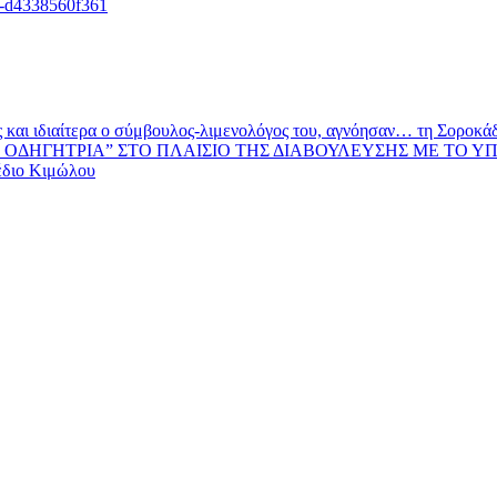
d4338560f361
και ιδιαίτερα ο σύμβουλος-λιμενολόγος του, αγνόησαν… τη Σοροκάδα
ΟΔΗΓΗΤΡΙΑ” ΣΤΟ ΠΛΑΙΣΙΟ ΤΗΣ ΔΙΑΒΟΥΛΕΥΣΗΣ ΜΕ ΤΟ Υ
έδιο Κιμώλου