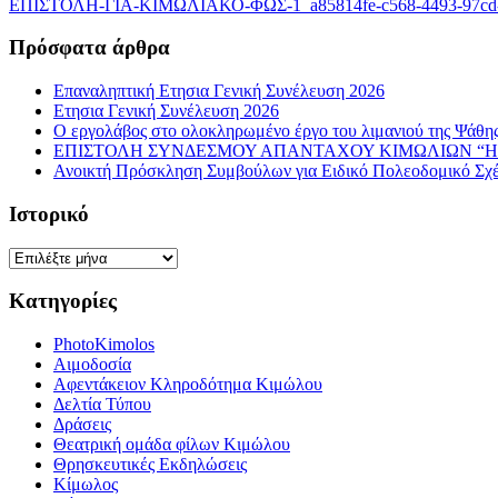
ΕΠΙΣΤΟΛΗ-ΓΙΑ-ΚΙΜΩΛΙΑΚΟ-ΦΩΣ-1_a85814fe-c568-4493-97cd-
Πρόσφατα άρθρα
Επαναληπτική Ετησια Γενική Συνέλευση 2026
Ετησια Γενική Συνέλευση 2026
Ο εργολάβος στο ολοκληρωμένο έργο του λιμανιού της Ψάθης 
ΕΠΙΣΤΟΛΗ ΣΥΝΔΕΣΜΟΥ ΑΠΑΝΤΑΧΟΥ ΚΙΜΩΛΙΩΝ “Η 
Ανοικτή Πρόσκληση Συμβούλων για Ειδικό Πολεοδομικό Σχ
Ιστορικό
Ιστορικό
Κατηγορίες
PhotoKimolos
Αιμοδοσία
Αφεντάκειον Κληροδότημα Κιμώλου
Δελτία Τύπου
Δράσεις
Θεατρική ομάδα φίλων Κιμώλου
Θρησκευτικές Εκδηλώσεις
Κίμωλος