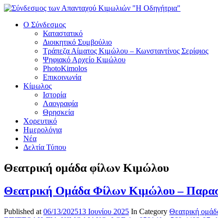
Ο Σύνδεσμος
Καταστατικό
Διοικητικό Συμβούλιο
Τράπεζα Αίματος Κιμώλου – Κωνσταντίνος Σερίφιος
Ψηφιακό Αρχείο Κιμώλου
PhotoKimolos
Επικοινωνία
Κίμωλος
Ιστορία
Λαογραφία
Θρησκεία
Χορευτικό
Ημερολόγια
Νέα
Δελτία Τύπου
Θεατρική ομάδα φίλων Κιμώλου
Θεατρική Ομάδα Φίλων Κιμώλου – Παρασ
Published at
06/13/2025
13 Ιουνίου 2025
In Category
Θεατρική ομάδ