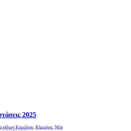
τάσεις 2025
α φίλων Κιμώλου
,
Κίμωλος
,
Νέα