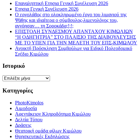
Επαναληπτική Ετησια Γενική Συνέλευση 2026
Ετησια Γενική Συνέλευση 2026
Ο εργολάβος στο ολοκληρωμένο έργο του λιμανιού της
Ψάθης και ιδιαίτερα ο σύμβουλος-λιμενολόγος του,
αγνόησαν… τη Σοροκάδα;!;!;
ΕΠΙΣΤΟΛΗ ΣΥΝΔΕΣΜΟΥ ΑΠΑΝΤΑΧΟΥ ΚΙΜΩΛΙΩΝ
“Η ΟΔΗΓΗΤΡΙΑ” ΣΤΟ ΠΛΑΙΣΙΟ ΤΗΣ ΔΙΑΒΟΥΛΕΥΣΗΣ
ΜΕ ΤΟ ΥΠΕΝ ΓΙΑ ΤΗΝ ΜΕΛΕΤΗ ΤΟΥ ΕΠΣ-ΚΙΜΩΛΟΥ
Ανοικτή Πρόσκληση Συμβούλων για Ειδικό Πολεοδομικό
Σχέδιο Κιμώλου
Ιστορικό
Ιστορικό
Κατηγορίες
PhotoKimolos
Αιμοδοσία
Αφεντάκειον Κληροδότημα Κιμώλου
Δελτία Τύπου
Δράσεις
Θεατρική ομάδα φίλων Κιμώλου
Θρησκευτικές Εκδηλώσεις