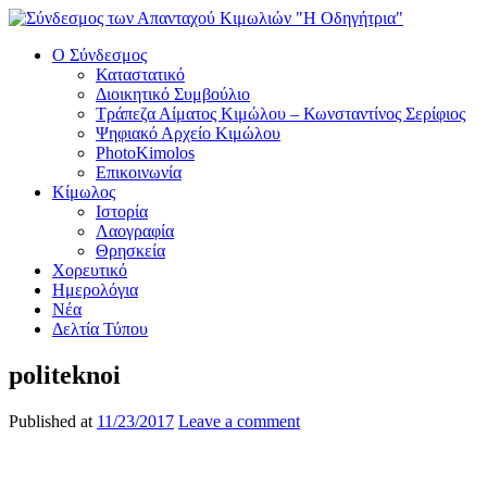
Ο Σύνδεσμος
Καταστατικό
Διοικητικό Συμβούλιο
Τράπεζα Αίματος Κιμώλου – Κωνσταντίνος Σερίφιος
Ψηφιακό Αρχείο Κιμώλου
PhotoKimolos
Επικοινωνία
Κίμωλος
Ιστορία
Λαογραφία
Θρησκεία
Χορευτικό
Ημερολόγια
Νέα
Δελτία Τύπου
politeknoi
Published at
11/23/2017
Leave a comment