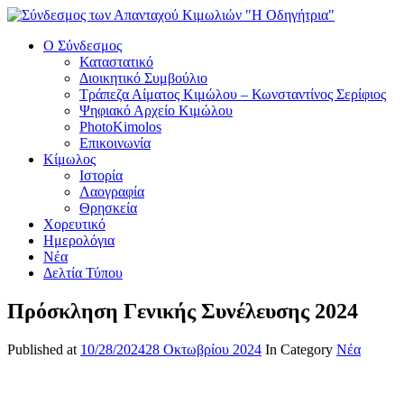
Ο Σύνδεσμος
Καταστατικό
Διοικητικό Συμβούλιο
Τράπεζα Αίματος Κιμώλου – Κωνσταντίνος Σερίφιος
Ψηφιακό Αρχείο Κιμώλου
PhotoKimolos
Επικοινωνία
Κίμωλος
Ιστορία
Λαογραφία
Θρησκεία
Χορευτικό
Ημερολόγια
Νέα
Δελτία Τύπου
Πρόσκληση Γενικής Συνέλευσης 2024
Published at
10/28/2024
28 Οκτωβρίου 2024
In Category
Νέα