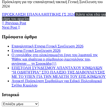
Πρόσκληση για την επαναληπτική τακτική Γενική Συνέλευση του
2024
ΠΡΟΣΚΛΗΣΗ ΕΠΑΝΑΛΗΠΤΙΚΗΣ ΓΣ 2024
Κάντε κλικ εδώ για
λήψη του αρχείου
Previous Post
Next Post
Πρόσφατα άρθρα
Επαναληπτική Ετησια Γενική Συνέλευση 2026
Ετησια Γενική Συνέλευση 2026
Ο εργολάβος στο ολοκληρωμένο έργο του λιμανιού της
Ψάθης και ιδιαίτερα ο σύμβουλος-λιμενολόγος του,
αγνόησαν… τη Σοροκάδα;!;!;
ΕΠΙΣΤΟΛΗ ΣΥΝΔΕΣΜΟΥ ΑΠΑΝΤΑΧΟΥ ΚΙΜΩΛΙΩΝ
“Η ΟΔΗΓΗΤΡΙΑ” ΣΤΟ ΠΛΑΙΣΙΟ ΤΗΣ ΔΙΑΒΟΥΛΕΥΣΗΣ
ΜΕ ΤΟ ΥΠΕΝ ΓΙΑ ΤΗΝ ΜΕΛΕΤΗ ΤΟΥ ΕΠΣ-ΚΙΜΩΛΟΥ
Ανοικτή Πρόσκληση Συμβούλων για Ειδικό Πολεοδομικό
Σχέδιο Κιμώλου
Ιστορικό
Ιστορικό