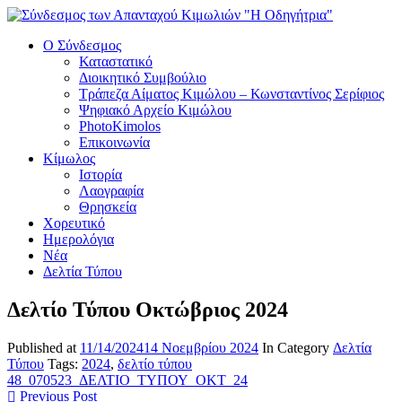
Ο Σύνδεσμος
Καταστατικό
Διοικητικό Συμβούλιο
Τράπεζα Αίματος Κιμώλου – Κωνσταντίνος Σερίφιος
Ψηφιακό Αρχείο Κιμώλου
PhotoKimolos
Επικοινωνία
Κίμωλος
Ιστορία
Λαογραφία
Θρησκεία
Χορευτικό
Ημερολόγια
Νέα
Δελτία Τύπου
Δελτίο Τύπου Οκτώβριος 2024
Published at
11/14/2024
14 Νοεμβρίου 2024
In Category
Δελτία
Τύπου
Tags:
2024
,
δελτίο τύπου
48_070523_ΔΕΛΤΙΟ_ΤΥΠΟΥ_OKT_24
Previous Post