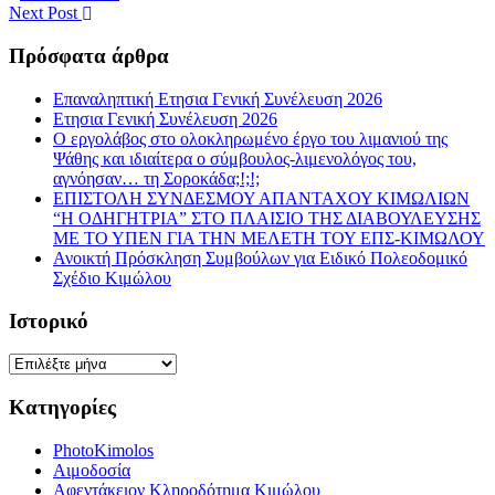
Next Post
Πρόσφατα άρθρα
Επαναληπτική Ετησια Γενική Συνέλευση 2026
Ετησια Γενική Συνέλευση 2026
Ο εργολάβος στο ολοκληρωμένο έργο του λιμανιού της
Ψάθης και ιδιαίτερα ο σύμβουλος-λιμενολόγος του,
αγνόησαν… τη Σοροκάδα;!;!;
ΕΠΙΣΤΟΛΗ ΣΥΝΔΕΣΜΟΥ ΑΠΑΝΤΑΧΟΥ ΚΙΜΩΛΙΩΝ
“Η ΟΔΗΓΗΤΡΙΑ” ΣΤΟ ΠΛΑΙΣΙΟ ΤΗΣ ΔΙΑΒΟΥΛΕΥΣΗΣ
ΜΕ ΤΟ ΥΠΕΝ ΓΙΑ ΤΗΝ ΜΕΛΕΤΗ ΤΟΥ ΕΠΣ-ΚΙΜΩΛΟΥ
Ανοικτή Πρόσκληση Συμβούλων για Ειδικό Πολεοδομικό
Σχέδιο Κιμώλου
Ιστορικό
Ιστορικό
Κατηγορίες
PhotoKimolos
Αιμοδοσία
Αφεντάκειον Κληροδότημα Κιμώλου