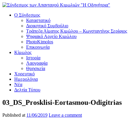
Ο Σύνδεσμος
Καταστατικό
Διοικητικό Συμβούλιο
Τράπεζα Αίματος Κιμώλου – Κωνσταντίνος Σερίφιος
Ψηφιακό Αρχείο Κιμώλου
PhotoKimolos
Επικοινωνία
Κίμωλος
Ιστορία
Λαογραφία
Θρησκεία
Χορευτικό
Ημερολόγια
Νέα
Δελτία Τύπου
03_DS_Prosklisi-Eortasmou-Odigitrias
Published at
11/06/2019
Leave a comment