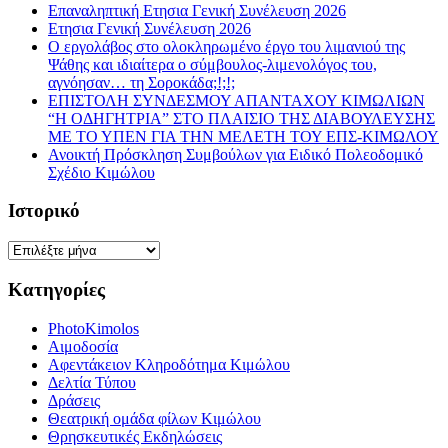
Επαναληπτική Ετησια Γενική Συνέλευση 2026
Ετησια Γενική Συνέλευση 2026
Ο εργολάβος στο ολοκληρωμένο έργο του λιμανιού της
Ψάθης και ιδιαίτερα ο σύμβουλος-λιμενολόγος του,
αγνόησαν… τη Σοροκάδα;!;!;
ΕΠΙΣΤΟΛΗ ΣΥΝΔΕΣΜΟΥ ΑΠΑΝΤΑΧΟΥ ΚΙΜΩΛΙΩΝ
“Η ΟΔΗΓΗΤΡΙΑ” ΣΤΟ ΠΛΑΙΣΙΟ ΤΗΣ ΔΙΑΒΟΥΛΕΥΣΗΣ
ΜΕ ΤΟ ΥΠΕΝ ΓΙΑ ΤΗΝ ΜΕΛΕΤΗ ΤΟΥ ΕΠΣ-ΚΙΜΩΛΟΥ
Ανοικτή Πρόσκληση Συμβούλων για Ειδικό Πολεοδομικό
Σχέδιο Κιμώλου
Ιστορικό
Ιστορικό
Κατηγορίες
PhotoKimolos
Αιμοδοσία
Αφεντάκειον Κληροδότημα Κιμώλου
Δελτία Τύπου
Δράσεις
Θεατρική ομάδα φίλων Κιμώλου
Θρησκευτικές Εκδηλώσεις