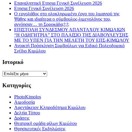
Επαναληπτική Ετησια Γενική Συνέλευση 2026
Ετησια Γενική Συνέλευση 2026
Ο εργολάβος στο ολοκληρωμένο έργο του λιμανιού της
Ψάθης και ιδιαίτερα ο σύμβουλος-λιμενολόγος του,
αγνόησαν… τη Σοροκάδα;!;!;
ΕΠΙΣΤΟΛΗ ΣΥΝΔΕΣΜΟΥ ΑΠΑΝΤΑΧΟΥ ΚΙΜΩΛΙΩΝ
“Η ΟΔΗΓΗΤΡΙΑ” ΣΤΟ ΠΛΑΙΣΙΟ ΤΗΣ ΔΙΑΒΟΥΛΕΥΣΗΣ
ΜΕ ΤΟ ΥΠΕΝ ΓΙΑ ΤΗΝ ΜΕΛΕΤΗ ΤΟΥ ΕΠΣ-ΚΙΜΩΛΟΥ
Ανοικτή Πρόσκληση Συμβούλων για Ειδικό Πολεοδομικό
Σχέδιο Κιμώλου
Ιστορικό
Ιστορικό
Κατηγορίες
PhotoKimolos
Αιμοδοσία
Αφεντάκειον Κληροδότημα Κιμώλου
Δελτία Τύπου
Δράσεις
Θεατρική ομάδα φίλων Κιμώλου
Θρησκευτικές Εκδηλώσεις