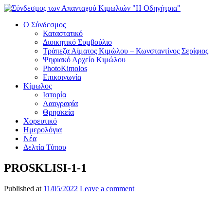
Ο Σύνδεσμος
Καταστατικό
Διοικητικό Συμβούλιο
Τράπεζα Αίματος Κιμώλου – Κωνσταντίνος Σερίφιος
Ψηφιακό Αρχείο Κιμώλου
PhotoKimolos
Επικοινωνία
Κίμωλος
Ιστορία
Λαογραφία
Θρησκεία
Χορευτικό
Ημερολόγια
Νέα
Δελτία Τύπου
PROSKLISI-1-1
Published at
11/05/2022
Leave a comment