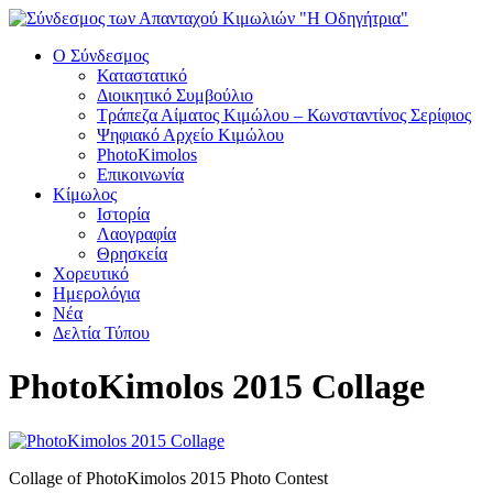
Ο Σύνδεσμος
Καταστατικό
Διοικητικό Συμβούλιο
Τράπεζα Αίματος Κιμώλου – Κωνσταντίνος Σερίφιος
Ψηφιακό Αρχείο Κιμώλου
PhotoKimolos
Επικοινωνία
Κίμωλος
Ιστορία
Λαογραφία
Θρησκεία
Χορευτικό
Ημερολόγια
Νέα
Δελτία Τύπου
PhotoKimolos 2015 Collage
Collage of PhotoKimolos 2015 Photo Contest