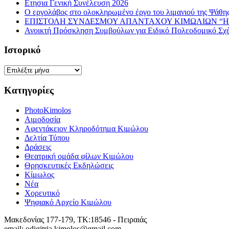
Ετησια Γενική Συνέλευση 2026
Ο εργολάβος στο ολοκληρωμένο έργο του λιμανιού της Ψάθης 
ΕΠΙΣΤΟΛΗ ΣΥΝΔΕΣΜΟΥ ΑΠΑΝΤΑΧΟΥ ΚΙΜΩΛΙΩΝ “Η 
Ανοικτή Πρόσκληση Συμβούλων για Ειδικό Πολεοδομικό Σχ
Ιστορικό
Ιστορικό
Κατηγορίες
PhotoKimolos
Αιμοδοσία
Αφεντάκειον Κληροδότημα Κιμώλου
Δελτία Τύπου
Δράσεις
Θεατρική ομάδα φίλων Κιμώλου
Θρησκευτικές Εκδηλώσεις
Κίμωλος
Νέα
Χορευτικό
Ψηφιακό Αρχείο Κιμώλου
Μακεδονίας 177-179, ΤΚ:18546 - Πειραιάς
email: odigitria.kimolos@gmail.com