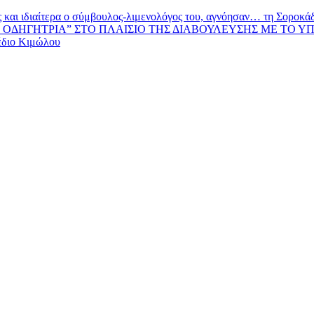
και ιδιαίτερα ο σύμβουλος-λιμενολόγος του, αγνόησαν… τη Σοροκάδα
ΟΔΗΓΗΤΡΙΑ” ΣΤΟ ΠΛΑΙΣΙΟ ΤΗΣ ΔΙΑΒΟΥΛΕΥΣΗΣ ΜΕ ΤΟ Υ
έδιο Κιμώλου