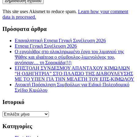
This site uses Akismet to reduce spam.
Learn how your comment
data is processed.
Πρόσφατα άρθρα
Επαναληπτική Ετησια Γενική Συνέλευση 2026
Ετησια Γενική Συνέλευση 2026
Ο εργολάβος στο ολοκληρωμένο έργο του λιμανιού της
Ψάθης και ιδιαίτερα ο σύμβουλος-λιμενολόγος του,
αγνόησαν… τη Σοροκάδα;!;!;
ΕΠΙΣΤΟΛΗ ΣΥΝΔΕΣΜΟΥ ΑΠΑΝΤΑΧΟΥ ΚΙΜΩΛΙΩΝ
“Η ΟΔΗΓΗΤΡΙΑ” ΣΤΟ ΠΛΑΙΣΙΟ ΤΗΣ ΔΙΑΒΟΥΛΕΥΣΗΣ
ΜΕ ΤΟ ΥΠΕΝ ΓΙΑ ΤΗΝ ΜΕΛΕΤΗ ΤΟΥ ΕΠΣ-ΚΙΜΩΛΟΥ
Ανοικτή Πρόσκληση Συμβούλων για Ειδικό Πολεοδομικό
Σχέδιο Κιμώλου
Ιστορικό
Ιστορικό
Κατηγορίες