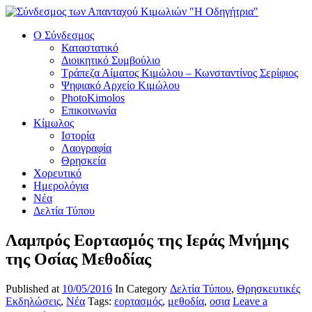
Ο Σύνδεσμος
Καταστατικό
Διοικητικό Συμβούλιο
Τράπεζα Αίματος Κιμώλου – Κωνσταντίνος Σερίφιος
Ψηφιακό Αρχείο Κιμώλου
PhotoKimolos
Επικοινωνία
Κίμωλος
Ιστορία
Λαογραφία
Θρησκεία
Χορευτικό
Ημερολόγια
Νέα
Δελτία Τύπου
Λαμπρός Εορτασμός της Ιεράς Μνήμης
της Οσίας Μεθοδίας
Published at
10/05/2016
In Category
Δελτία Τύπου
,
Θρησκευτικές
Εκδηλώσεις
,
Νέα
Tags:
εορτασμός
,
μεθοδία
,
οσια
Leave a