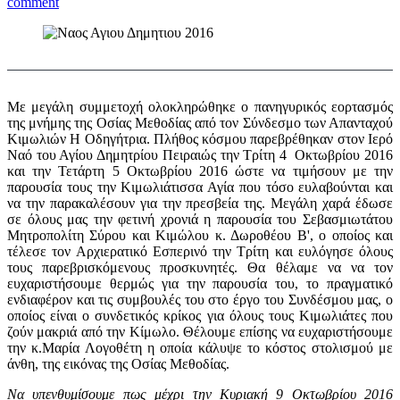
comment
Με μεγάλη συμμετοχή ολοκληρώθηκε ο πανηγυρικός εορτασμός
της μνήμης της Οσίας Μεθοδίας από τον Σύνδεσμο των Απανταχού
Κιμωλιών Η Οδηγήτρια. Πλήθος κόσμου παρεβρέθηκαν στον Ιερό
Ναό του Αγίου Δημητρίου Πειραιώς την Τρίτη 4 Οκτωβρίου 2016
και την Τετάρτη 5 Οκτωβρίου 2016 ώστε να τιμήσουν με την
παρουσία τους την Κιμωλιάτισσα Αγία που τόσο ευλαβούνται και
να την παρακαλέσουν για την πρεσβεία της. Μεγάλη χαρά έδωσε
σε όλους μας την φετινή χρονιά η παρουσία του Σεβασμιωτάτου
Μητροπολίτη Σύρου και Κιμώλου κ. Δωροθέου Β', ο οποίος και
τέλεσε τον Αρχιερατικό Εσπερινό την Τρίτη και ευλόγησε όλους
τους παρεβρισκόμενους προσκυνητές. Θα θέλαμε να να τον
ευχαριστήσουμε θερμώς για την παρουσία του, το πραγματικό
ενδιαφέρον και τις συμβουλές του στο έργο του Συνδέσμου μας, ο
οποίος είναι ο συνδετικός κρίκος για όλους τους Κιμωλιάτες που
ζούν μακριά από την Κίμωλο. Θέλουμε επίσης να ευχαριστήσουμε
την κ.Μαρία Λογοθέτη η οποία κάλυψε το κόστος στολισμού με
άνθη, της εικόνας της Οσίας Μεθοδίας.
Να υπενθυμίσουμε πως μέχρι την Κυριακή 9 Οκτωβρίου 2016