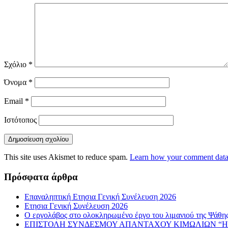
Σχόλιο
*
Όνομα
*
Email
*
Ιστότοπος
This site uses Akismet to reduce spam.
Learn how your comment data 
Πρόσφατα άρθρα
Επαναληπτική Ετησια Γενική Συνέλευση 2026
Ετησια Γενική Συνέλευση 2026
Ο εργολάβος στο ολοκληρωμένο έργο του λιμανιού της Ψάθης 
ΕΠΙΣΤΟΛΗ ΣΥΝΔΕΣΜΟΥ ΑΠΑΝΤΑΧΟΥ ΚΙΜΩΛΙΩΝ “Η 