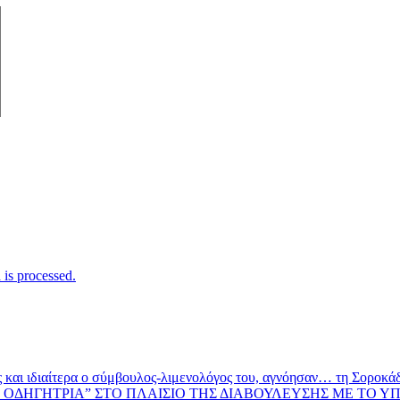
is processed.
και ιδιαίτερα ο σύμβουλος-λιμενολόγος του, αγνόησαν… τη Σοροκάδα
ΟΔΗΓΗΤΡΙΑ” ΣΤΟ ΠΛΑΙΣΙΟ ΤΗΣ ΔΙΑΒΟΥΛΕΥΣΗΣ ΜΕ ΤΟ Υ