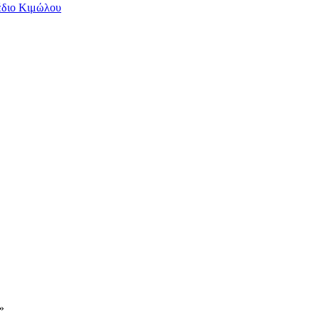
έδιο Κιμώλου
»