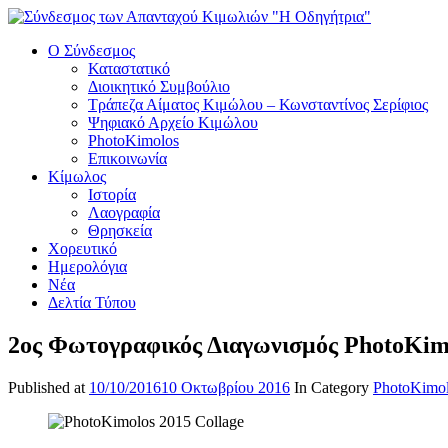
Ο Σύνδεσμος
Καταστατικό
Διοικητικό Συμβούλιο
Τράπεζα Αίματος Κιμώλου – Κωνσταντίνος Σερίφιος
Ψηφιακό Αρχείο Κιμώλου
PhotoKimolos
Επικοινωνία
Κίμωλος
Ιστορία
Λαογραφία
Θρησκεία
Χορευτικό
Ημερολόγια
Νέα
Δελτία Τύπου
2ος Φωτογραφικός Διαγωνισμός PhotoKim
Published at
10/10/2016
10 Οκτωβρίου 2016
In Category
PhotoKimo