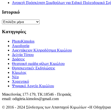
Ανοικτή Πρόσκληση Συμβούλων για Ειδικό Πολεοδομικό Σχ
Ιστορικό
Ιστορικό
Κατηγορίες
PhotoKimolos
Αιμοδοσία
Αφεντάκειον Κληροδότημα Κιμώλου
Δελτία Τύπου
Δράσεις
Θεατρική ομάδα φίλων Κιμώλου
Θρησκευτικές Εκδηλώσεις
Κίμωλος
Νέα
Χορευτικό
Ψηφιακό Αρχείο Κιμώλου
Μακεδονίας 177-179, ΤΚ:18546 - Πειραιάς
email: odigitria.kimolos@gmail.com
© 2016 - 2024 Σύνδεσμος των Απανταχού Κιμωλίων «Η Οδηγήτρια