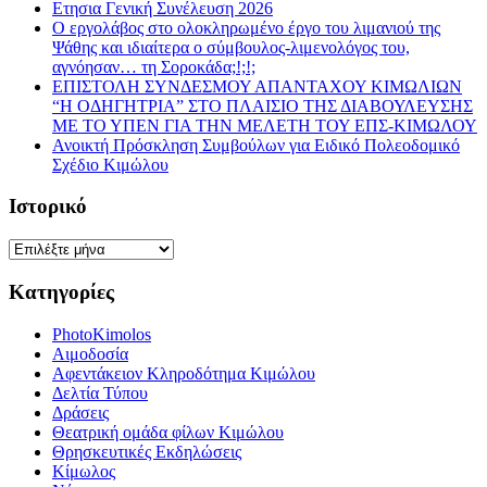
Ετησια Γενική Συνέλευση 2026
Ο εργολάβος στο ολοκληρωμένο έργο του λιμανιού της
Ψάθης και ιδιαίτερα ο σύμβουλος-λιμενολόγος του,
αγνόησαν… τη Σοροκάδα;!;!;
ΕΠΙΣΤΟΛΗ ΣΥΝΔΕΣΜΟΥ ΑΠΑΝΤΑΧΟΥ ΚΙΜΩΛΙΩΝ
“Η ΟΔΗΓΗΤΡΙΑ” ΣΤΟ ΠΛΑΙΣΙΟ ΤΗΣ ΔΙΑΒΟΥΛΕΥΣΗΣ
ΜΕ ΤΟ ΥΠΕΝ ΓΙΑ ΤΗΝ ΜΕΛΕΤΗ ΤΟΥ ΕΠΣ-ΚΙΜΩΛΟΥ
Ανοικτή Πρόσκληση Συμβούλων για Ειδικό Πολεοδομικό
Σχέδιο Κιμώλου
Ιστορικό
Ιστορικό
Κατηγορίες
PhotoKimolos
Αιμοδοσία
Αφεντάκειον Κληροδότημα Κιμώλου
Δελτία Τύπου
Δράσεις
Θεατρική ομάδα φίλων Κιμώλου
Θρησκευτικές Εκδηλώσεις
Κίμωλος