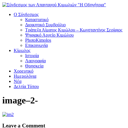
Ο Σύνδεσμος
Καταστατικό
Διοικητικό Συμβούλιο
Τράπεζα Αίματος Κιμώλου – Κωνσταντίνος Σερίφιος
Ψηφιακό Αρχείο Κιμώλου
PhotoKimolos
Επικοινωνία
Κίμωλος
Ιστορία
Λαογραφία
Θρησκεία
Χορευτικό
Ημερολόγια
Νέα
Δελτία Τύπου
image–2-
Leave a Comment