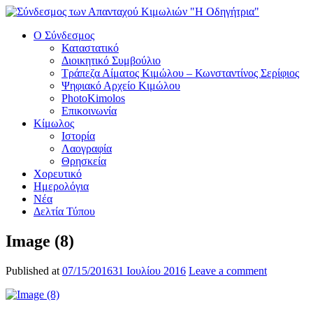
Ο Σύνδεσμος
Καταστατικό
Διοικητικό Συμβούλιο
Τράπεζα Αίματος Κιμώλου – Κωνσταντίνος Σερίφιος
Ψηφιακό Αρχείο Κιμώλου
PhotoKimolos
Επικοινωνία
Κίμωλος
Ιστορία
Λαογραφία
Θρησκεία
Χορευτικό
Ημερολόγια
Νέα
Δελτία Τύπου
Image (8)
Published at
07/15/2016
31 Ιουλίου 2016
Leave a comment