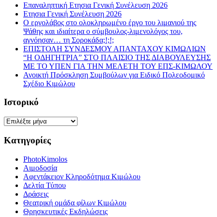
Επαναληπτική Ετησια Γενική Συνέλευση 2026
Ετησια Γενική Συνέλευση 2026
Ο εργολάβος στο ολοκληρωμένο έργο του λιμανιού της
Ψάθης και ιδιαίτερα ο σύμβουλος-λιμενολόγος του,
αγνόησαν… τη Σοροκάδα;!;!;
ΕΠΙΣΤΟΛΗ ΣΥΝΔΕΣΜΟΥ ΑΠΑΝΤΑΧΟΥ ΚΙΜΩΛΙΩΝ
“Η ΟΔΗΓΗΤΡΙΑ” ΣΤΟ ΠΛΑΙΣΙΟ ΤΗΣ ΔΙΑΒΟΥΛΕΥΣΗΣ
ΜΕ ΤΟ ΥΠΕΝ ΓΙΑ ΤΗΝ ΜΕΛΕΤΗ ΤΟΥ ΕΠΣ-ΚΙΜΩΛΟΥ
Ανοικτή Πρόσκληση Συμβούλων για Ειδικό Πολεοδομικό
Σχέδιο Κιμώλου
Ιστορικό
Ιστορικό
Κατηγορίες
PhotoKimolos
Αιμοδοσία
Αφεντάκειον Κληροδότημα Κιμώλου
Δελτία Τύπου
Δράσεις
Θεατρική ομάδα φίλων Κιμώλου
Θρησκευτικές Εκδηλώσεις