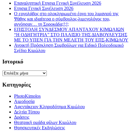
Επαναληπτική Ετησια Γενική Συνέλευση 2026
Ετησια Γενική Συνέλευση 2026
Ο εργολάβος στο ολοκληρωμένο έργο του λιμανιού της
Ψάθης και ιδιαίτερα ο σύμβουλος-λιμενολόγος του,
αγνόησαν… τη Σοροκάδα;!;!;
ΕΠΙΣΤΟΛΗ ΣΥΝΔΕΣΜΟΥ ΑΠΑΝΤΑΧΟΥ ΚΙΜΩΛΙΩΝ
“Η ΟΔΗΓΗΤΡΙΑ” ΣΤΟ ΠΛΑΙΣΙΟ ΤΗΣ ΔΙΑΒΟΥΛΕΥΣΗΣ
ΜΕ ΤΟ ΥΠΕΝ ΓΙΑ ΤΗΝ ΜΕΛΕΤΗ ΤΟΥ ΕΠΣ-ΚΙΜΩΛΟΥ
Ανοικτή Πρόσκληση Συμβούλων για Ειδικό Πολεοδομικό
Σχέδιο Κιμώλου
Ιστορικό
Ιστορικό
Κατηγορίες
PhotoKimolos
Αιμοδοσία
Αφεντάκειον Κληροδότημα Κιμώλου
Δελτία Τύπου
Δράσεις
Θεατρική ομάδα φίλων Κιμώλου
Θρησκευτικές Εκδηλώσεις