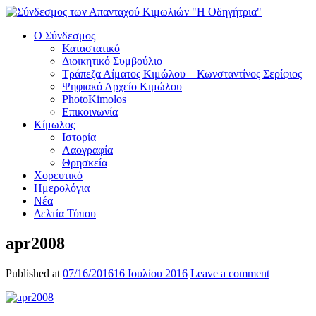
Ο Σύνδεσμος
Καταστατικό
Διοικητικό Συμβούλιο
Τράπεζα Αίματος Κιμώλου – Κωνσταντίνος Σερίφιος
Ψηφιακό Αρχείο Κιμώλου
PhotoKimolos
Επικοινωνία
Κίμωλος
Ιστορία
Λαογραφία
Θρησκεία
Χορευτικό
Ημερολόγια
Νέα
Δελτία Τύπου
apr2008
Published at
07/16/2016
16 Ιουλίου 2016
Leave a comment