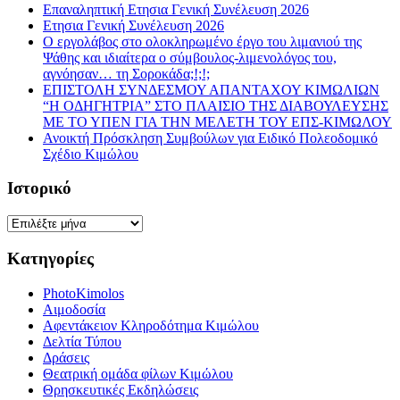
Επαναληπτική Ετησια Γενική Συνέλευση 2026
Ετησια Γενική Συνέλευση 2026
Ο εργολάβος στο ολοκληρωμένο έργο του λιμανιού της
Ψάθης και ιδιαίτερα ο σύμβουλος-λιμενολόγος του,
αγνόησαν… τη Σοροκάδα;!;!;
ΕΠΙΣΤΟΛΗ ΣΥΝΔΕΣΜΟΥ ΑΠΑΝΤΑΧΟΥ ΚΙΜΩΛΙΩΝ
“Η ΟΔΗΓΗΤΡΙΑ” ΣΤΟ ΠΛΑΙΣΙΟ ΤΗΣ ΔΙΑΒΟΥΛΕΥΣΗΣ
ΜΕ ΤΟ ΥΠΕΝ ΓΙΑ ΤΗΝ ΜΕΛΕΤΗ ΤΟΥ ΕΠΣ-ΚΙΜΩΛΟΥ
Ανοικτή Πρόσκληση Συμβούλων για Ειδικό Πολεοδομικό
Σχέδιο Κιμώλου
Ιστορικό
Ιστορικό
Κατηγορίες
PhotoKimolos
Αιμοδοσία
Αφεντάκειον Κληροδότημα Κιμώλου
Δελτία Τύπου
Δράσεις
Θεατρική ομάδα φίλων Κιμώλου
Θρησκευτικές Εκδηλώσεις