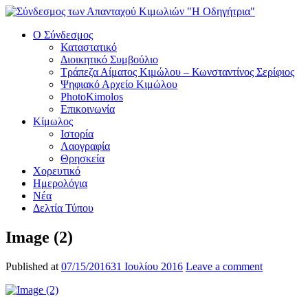
Ο Σύνδεσμος
Καταστατικό
Διοικητικό Συμβούλιο
Τράπεζα Αίματος Κιμώλου – Κωνσταντίνος Σερίφιος
Ψηφιακό Αρχείο Κιμώλου
PhotoKimolos
Επικοινωνία
Κίμωλος
Ιστορία
Λαογραφία
Θρησκεία
Χορευτικό
Ημερολόγια
Νέα
Δελτία Τύπου
Image (2)
Published at
07/15/2016
31 Ιουλίου 2016
Leave a comment