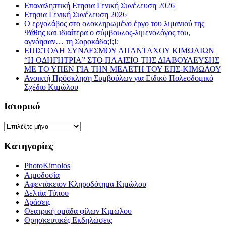
Επαναληπτική Ετησια Γενική Συνέλευση 2026
Ετησια Γενική Συνέλευση 2026
Ο εργολάβος στο ολοκληρωμένο έργο του λιμανιού της
Ψάθης και ιδιαίτερα ο σύμβουλος-λιμενολόγος του,
αγνόησαν… τη Σοροκάδα;!;!;
ΕΠΙΣΤΟΛΗ ΣΥΝΔΕΣΜΟΥ ΑΠΑΝΤΑΧΟΥ ΚΙΜΩΛΙΩΝ
“Η ΟΔΗΓΗΤΡΙΑ” ΣΤΟ ΠΛΑΙΣΙΟ ΤΗΣ ΔΙΑΒΟΥΛΕΥΣΗΣ
ΜΕ ΤΟ ΥΠΕΝ ΓΙΑ ΤΗΝ ΜΕΛΕΤΗ ΤΟΥ ΕΠΣ-ΚΙΜΩΛΟΥ
Ανοικτή Πρόσκληση Συμβούλων για Ειδικό Πολεοδομικό
Σχέδιο Κιμώλου
Ιστορικό
Ιστορικό
Κατηγορίες
PhotoKimolos
Αιμοδοσία
Αφεντάκειον Κληροδότημα Κιμώλου
Δελτία Τύπου
Δράσεις
Θεατρική ομάδα φίλων Κιμώλου
Θρησκευτικές Εκδηλώσεις