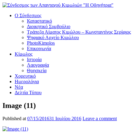
Ο Σύνδεσμος
Καταστατικό
Διοικητικό Συμβούλιο
Τράπεζα Αίματος Κιμώλου – Κωνσταντίνος Σερίφιος
Ψηφιακό Αρχείο Κιμώλου
PhotoKimolos
Επικοινωνία
Κίμωλος
Ιστορία
Λαογραφία
Θρησκεία
Χορευτικό
Ημερολόγια
Νέα
Δελτία Τύπου
Image (11)
Published at
07/15/2016
31 Ιουλίου 2016
Leave a comment