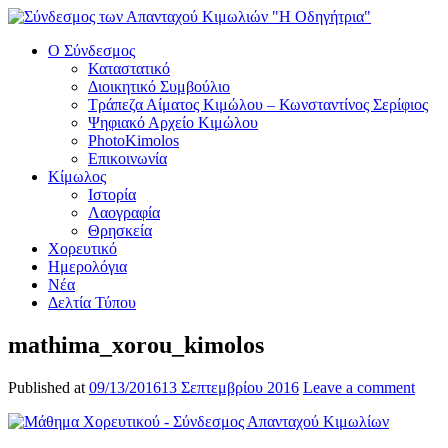
Ο Σύνδεσμος
Καταστατικό
Διοικητικό Συμβούλιο
Τράπεζα Αίματος Κιμώλου – Κωνσταντίνος Σερίφιος
Ψηφιακό Αρχείο Κιμώλου
PhotoKimolos
Επικοινωνία
Κίμωλος
Ιστορία
Λαογραφία
Θρησκεία
Χορευτικό
Ημερολόγια
Νέα
Δελτία Τύπου
mathima_xorou_kimolos
Published at
09/13/2016
13 Σεπτεμβρίου 2016
Leave a comment