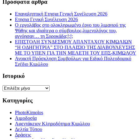
Πρόσφατα άρθρα
Επαναληπτική Ετησια Γενική Συνέλευση 2026
Ετησια Γενική Συνέλευση 2026
Ο εργολάβος στο ολοκληρωμένο έργο του λιμανιού της
Ψάθης και ιδιαίτερα ο σύμβουλος-λιμενολόγος του,
αγνόησαν… τη Σοροκάδα;!;!;
ΕΠΙΣΤΟΛΗ ΣΥΝΔΕΣΜΟΥ ΑΠΑΝΤΑΧΟΥ ΚΙΜΩΛΙΩΝ
“Η ΟΔΗΓΗΤΡΙΑ” ΣΤΟ ΠΛΑΙΣΙΟ ΤΗΣ ΔΙΑΒΟΥΛΕΥΣΗΣ
ΜΕ ΤΟ ΥΠΕΝ ΓΙΑ ΤΗΝ ΜΕΛΕΤΗ ΤΟΥ ΕΠΣ-ΚΙΜΩΛΟΥ
Ανοικτή Πρόσκληση Συμβούλων για Ειδικό Πολεοδομικό
Σχέδιο Κιμώλου
Ιστορικό
Ιστορικό
Κατηγορίες
PhotoKimolos
Αιμοδοσία
Αφεντάκειον Κληροδότημα Κιμώλου
Δελτία Τύπου
Δράσεις