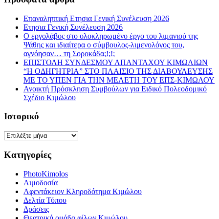
Επαναληπτική Ετησια Γενική Συνέλευση 2026
Ετησια Γενική Συνέλευση 2026
Ο εργολάβος στο ολοκληρωμένο έργο του λιμανιού της
Ψάθης και ιδιαίτερα ο σύμβουλος-λιμενολόγος του,
αγνόησαν… τη Σοροκάδα;!;!;
ΕΠΙΣΤΟΛΗ ΣΥΝΔΕΣΜΟΥ ΑΠΑΝΤΑΧΟΥ ΚΙΜΩΛΙΩΝ
“Η ΟΔΗΓΗΤΡΙΑ” ΣΤΟ ΠΛΑΙΣΙΟ ΤΗΣ ΔΙΑΒΟΥΛΕΥΣΗΣ
ΜΕ ΤΟ ΥΠΕΝ ΓΙΑ ΤΗΝ ΜΕΛΕΤΗ ΤΟΥ ΕΠΣ-ΚΙΜΩΛΟΥ
Ανοικτή Πρόσκληση Συμβούλων για Ειδικό Πολεοδομικό
Σχέδιο Κιμώλου
Ιστορικό
Ιστορικό
Κατηγορίες
PhotoKimolos
Αιμοδοσία
Αφεντάκειον Κληροδότημα Κιμώλου
Δελτία Τύπου
Δράσεις
Θεατρική ομάδα φίλων Κιμώλου