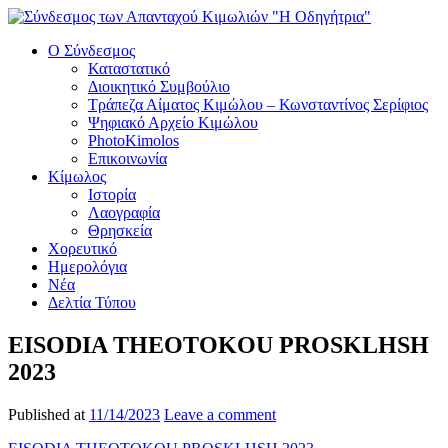
Ο Σύνδεσμος
Καταστατικό
Διοικητικό Συμβούλιο
Τράπεζα Αίματος Κιμώλου – Κωνσταντίνος Σερίφιος
Ψηφιακό Αρχείο Κιμώλου
PhotoKimolos
Επικοινωνία
Κίμωλος
Ιστορία
Λαογραφία
Θρησκεία
Χορευτικό
Ημερολόγια
Νέα
Δελτία Τύπου
EISODIA THEOTOKOU PROSKLHSH
2023
Published at
11/14/2023
Leave a comment