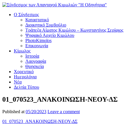
Ο Σύνδεσμος
Καταστατικό
Διοικητικό Συμβούλιο
Τράπεζα Αίματος Κιμώλου – Κωνσταντίνος Σερίφιος
Ψηφιακό Αρχείο Κιμώλου
PhotoKimolos
Επικοινωνία
Κίμωλος
Ιστορία
Λαογραφία
Θρησκεία
Χορευτικό
Ημερολόγια
Νέα
Δελτία Τύπου
01_070523_ΑΝΑΚΟΙΝΩΣΗ-ΝΕΟΥ-ΔΣ
Published at
05/20/2023
Leave a comment
01_070523_ΑΝΑΚΟΙΝΩΣΗ-ΝΕΟΥ-ΔΣ