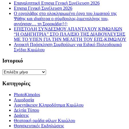
Επαναληπτική Ετησια Γενική Συνέλευση 2026
Ετησια Γενική Συνέλευση 2026
Ο εργολάβος στο ολοκληρωμένο έργο του λιμανιού της
Ψάθης και ιδιαίτερα ο σύμβουλος-λιμενολόγος του,
αγνόησαν… τη Σοροκάδα;!;!;
ΕΠΙΣΤΟΛΗ ΣΥΝΔΕΣΜΟΥ ΑΠΑΝΤΑΧΟΥ ΚΙΜΩΛΙΩΝ
“Η ΟΔΗΓΗΤΡΙΑ” ΣΤΟ ΠΛΑΙΣΙΟ ΤΗΣ ΔΙΑΒΟΥΛΕΥΣΗΣ
ΜΕ ΤΟ ΥΠΕΝ ΓΙΑ ΤΗΝ ΜΕΛΕΤΗ ΤΟΥ ΕΠΣ-ΚΙΜΩΛΟΥ
Ανοικτή Πρόσκληση Συμβούλων για Ειδικό Πολεοδομικό
Σχέδιο Κιμώλου
Ιστορικό
Ιστορικό
Κατηγορίες
PhotoKimolos
Αιμοδοσία
Αφεντάκειον Κληροδότημα Κιμώλου
Δελτία Τύπου
Δράσεις
Θεατρική ομάδα φίλων Κιμώλου
Θρησκευτικές Εκδηλώσεις