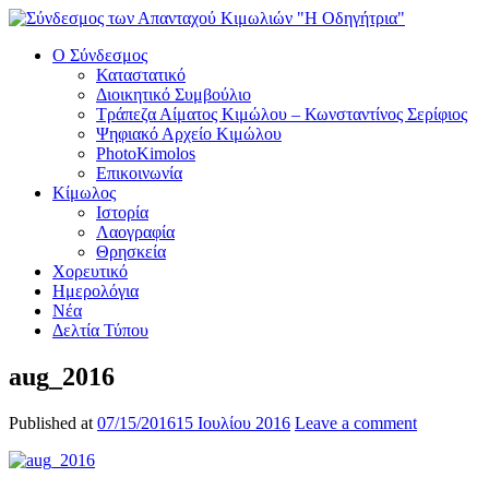
Ο Σύνδεσμος
Καταστατικό
Διοικητικό Συμβούλιο
Τράπεζα Αίματος Κιμώλου – Κωνσταντίνος Σερίφιος
Ψηφιακό Αρχείο Κιμώλου
PhotoKimolos
Επικοινωνία
Κίμωλος
Ιστορία
Λαογραφία
Θρησκεία
Χορευτικό
Ημερολόγια
Νέα
Δελτία Τύπου
aug_2016
Published at
07/15/2016
15 Ιουλίου 2016
Leave a comment