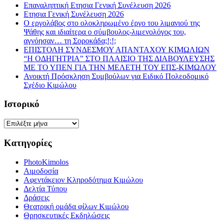
Επαναληπτική Ετησια Γενική Συνέλευση 2026
Ετησια Γενική Συνέλευση 2026
Ο εργολάβος στο ολοκληρωμένο έργο του λιμανιού της
Ψάθης και ιδιαίτερα ο σύμβουλος-λιμενολόγος του,
αγνόησαν… τη Σοροκάδα;!;!;
ΕΠΙΣΤΟΛΗ ΣΥΝΔΕΣΜΟΥ ΑΠΑΝΤΑΧΟΥ ΚΙΜΩΛΙΩΝ
“Η ΟΔΗΓΗΤΡΙΑ” ΣΤΟ ΠΛΑΙΣΙΟ ΤΗΣ ΔΙΑΒΟΥΛΕΥΣΗΣ
ΜΕ ΤΟ ΥΠΕΝ ΓΙΑ ΤΗΝ ΜΕΛΕΤΗ ΤΟΥ ΕΠΣ-ΚΙΜΩΛΟΥ
Ανοικτή Πρόσκληση Συμβούλων για Ειδικό Πολεοδομικό
Σχέδιο Κιμώλου
Ιστορικό
Ιστορικό
Κατηγορίες
PhotoKimolos
Αιμοδοσία
Αφεντάκειον Κληροδότημα Κιμώλου
Δελτία Τύπου
Δράσεις
Θεατρική ομάδα φίλων Κιμώλου
Θρησκευτικές Εκδηλώσεις