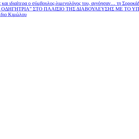
και ιδιαίτερα ο σύμβουλος-λιμενολόγος του, αγνόησαν… τη Σοροκάδα
ΟΔΗΓΗΤΡΙΑ” ΣΤΟ ΠΛΑΙΣΙΟ ΤΗΣ ΔΙΑΒΟΥΛΕΥΣΗΣ ΜΕ ΤΟ Υ
έδιο Κιμώλου