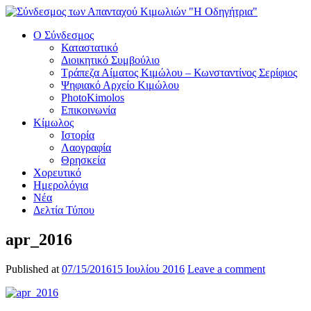
Ο Σύνδεσμος
Καταστατικό
Διοικητικό Συμβούλιο
Τράπεζα Αίματος Κιμώλου – Κωνσταντίνος Σερίφιος
Ψηφιακό Αρχείο Κιμώλου
PhotoKimolos
Επικοινωνία
Κίμωλος
Ιστορία
Λαογραφία
Θρησκεία
Χορευτικό
Ημερολόγια
Νέα
Δελτία Τύπου
apr_2016
Published at
07/15/2016
15 Ιουλίου 2016
Leave a comment