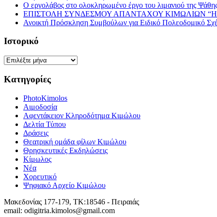
Ο εργολάβος στο ολοκληρωμένο έργο του λιμανιού της Ψάθης 
ΕΠΙΣΤΟΛΗ ΣΥΝΔΕΣΜΟΥ ΑΠΑΝΤΑΧΟΥ ΚΙΜΩΛΙΩΝ “Η 
Ανοικτή Πρόσκληση Συμβούλων για Ειδικό Πολεοδομικό Σχ
Ιστορικό
Ιστορικό
Κατηγορίες
PhotoKimolos
Αιμοδοσία
Αφεντάκειον Κληροδότημα Κιμώλου
Δελτία Τύπου
Δράσεις
Θεατρική ομάδα φίλων Κιμώλου
Θρησκευτικές Εκδηλώσεις
Κίμωλος
Νέα
Χορευτικό
Ψηφιακό Αρχείο Κιμώλου
Μακεδονίας 177-179, ΤΚ:18546 - Πειραιάς
email: odigitria.kimolos@gmail.com