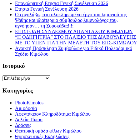
Επαναληπτική Ετησια Γενική Συνέλευση 2026
Ετησια Γενική Συνέλευση 2026
Ο εργολάβος στο ολοκληρωμένο έργο του λιμανιού της
Ψάθης και ιδιαίτερα ο σύμβουλος-λιμενολόγος του,
αγνόησαν… τη Σοροκάδα;!;!;
ΕΠΙΣΤΟΛΗ ΣΥΝΔΕΣΜΟΥ ΑΠΑΝΤΑΧΟΥ ΚΙΜΩΛΙΩΝ
“Η ΟΔΗΓΗΤΡΙΑ” ΣΤΟ ΠΛΑΙΣΙΟ ΤΗΣ ΔΙΑΒΟΥΛΕΥΣΗΣ
ΜΕ ΤΟ ΥΠΕΝ ΓΙΑ ΤΗΝ ΜΕΛΕΤΗ ΤΟΥ ΕΠΣ-ΚΙΜΩΛΟΥ
Ανοικτή Πρόσκληση Συμβούλων για Ειδικό Πολεοδομικό
Σχέδιο Κιμώλου
Ιστορικό
Ιστορικό
Κατηγορίες
PhotoKimolos
Αιμοδοσία
Αφεντάκειον Κληροδότημα Κιμώλου
Δελτία Τύπου
Δράσεις
Θεατρική ομάδα φίλων Κιμώλου
Θρησκευτικές Εκδηλώσεις