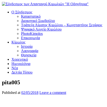
Ο Σύνδεσμος
Καταστατικό
Διοικητικό Συμβούλιο
Τράπεζα Αίματος Κιμώλου – Κωνσταντίνος Σερίφιος
Ψηφιακό Αρχείο Κιμώλου
PhotoKimolos
Επικοινωνία
Κίμωλος
Ιστορία
Λαογραφία
Θρησκεία
Χορευτικό
Ημερολόγια
Νέα
Δελτία Τύπου
pita005
Published at
02/05/2018
Leave a comment