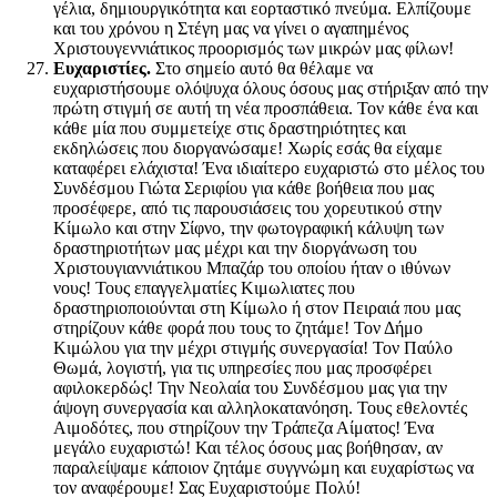
γέλια, δημιουργικότητα και εορταστικό πνεύμα. Ελπίζουμε
και του χρόνου η Στέγη μας να γίνει ο αγαπημένος
Χριστουγεννιάτικος προορισμός των μικρών μας φίλων!
Ευχαριστίες.
Στο σημείο αυτό θα θέλαμε να
ευχαριστήσουμε ολόψυχα όλους όσους μας στήριξαν από την
πρώτη στιγμή σε αυτή τη νέα προσπάθεια. Τον κάθε ένα και
κάθε μία που συμμετείχε στις δραστηριότητες και
εκδηλώσεις που διοργανώσαμε! Χωρίς εσάς θα είχαμε
καταφέρει ελάχιστα! Ένα ιδιαίτερο ευχαριστώ στο μέλος του
Συνδέσμου Γιώτα Σεριφίου για κάθε βοήθεια που μας
προσέφερε, από τις παρουσιάσεις του χορευτικού στην
Κίμωλο και στην Σίφνο, την φωτογραφική κάλυψη των
δραστηριοτήτων μας μέχρι και την διοργάνωση του
Χριστουγιαννιάτικου Μπαζάρ του οποίου ήταν ο ιθύνων
νους! Τους επαγγελματίες Κιμωλιατες που
δραστηριοποιούνται στη Κίμωλο ή στον Πειραιά που μας
στηρίζουν κάθε φορά που τους το ζητάμε! Τον Δήμο
Κιμώλου για την μέχρι στιγμής συνεργασία! Τον Παύλο
Θωμά, λογιστή, για τις υπηρεσίες που μας προσφέρει
αφιλοκερδώς! Την Νεολαία του Συνδέσμου μας για την
άψογη συνεργασία και αλληλοκατανόηση. Τους εθελοντές
Αιμοδότες, που στηρίζουν την Τράπεζα Αίματος! Ένα
μεγάλο ευχαριστώ! Και τέλος όσους μας βοήθησαν, αν
παραλείψαμε κάποιον ζητάμε συγγνώμη και ευχαρίστως να
τον αναφέρουμε! Σας Ευχαριστούμε Πολύ!