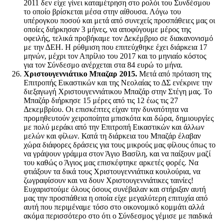
2011 δεν είχε γίνει καταμέτρηση στο ρολόι του Συνδέσμου
το οποίο βρίσκεται μέσα στην αίθουσα. Λόγω του
υπέρογκου ποσού και μετά από συνεχείς προσπάθειες μας οι
οποίες διήρκησαν 3 μήνες, να αποφύγουμε μέρος της
οφειλής, τελικά προβήκαμε τον Δεκέμβριο σε διακανονισμό
με την ΔΕΗ. Η ρύθμιση που επιτεύχθηκε έχει διάρκεια 17
μηνών, μέχρι τον Απρίλιο του 2017 και το μηνιαίο κόστος
για τον Σύνδεσμο ανέρχεται στα 84 ευρώ το μήνα.
Χριστουγεννιάτικο Μπαζαρ 2015
.
Μετά από πρόταση της
Επιτροπής Εικαστικών και της Νεολαίας το ΔΣ ενέκρινε την
διεξαγωγή Χριστουγεννιάτικου Μπαζάρ στην Στέγη μας. Το
Μπαζάρ διήρκησε 15 μέρες από τις 12 έως τις 27
Δεκεμβρίου. Οι επισκέπτες είχαν την δυνατότητα να
προμηθευτούν χειροποίητα μπισκότα και δώρα, δημιουργίες
με πολύ μεράκι από την Επιτροπή Εικαστικών και άλλων
μελών και φίλων. Κατά τη διάρκεια του Μπαζάρ έλαβαν
χώρα διάφορες δράσεις για τους μικρούς μας φίλους όπως το
να γράψουν γράμμα στον Άγιο Βασίλη, και να παίξουν μαζί
του καθώς ο Άγιος μας επισκέφτηκε αρκετές φορές. Να
φτιάξουν τα δικά τους Χριστουγεννιάτικα κουλούρια, να
ζωγραφίσουν και να δουν Χριστουγεννιάτικες ταινίες!
Ευχαριστούμε όλους όσους συνέβαλαν και στήριξαν αυτή
μας την προσπάθεια η οποία είχε μεγαλύτερη επιτυχία από
αυτή που περιμέναμε τόσο στο οικονομικό κομμάτι αλλά
ακόμα περισσότερο στο ότι ο Σύνδεσμος γέμισε με παιδικά