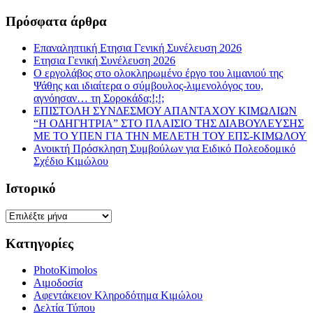
Πρόσφατα άρθρα
Επαναληπτική Ετησια Γενική Συνέλευση 2026
Ετησια Γενική Συνέλευση 2026
Ο εργολάβος στο ολοκληρωμένο έργο του λιμανιού της
Ψάθης και ιδιαίτερα ο σύμβουλος-λιμενολόγος του,
αγνόησαν… τη Σοροκάδα;!;!;
ΕΠΙΣΤΟΛΗ ΣΥΝΔΕΣΜΟΥ ΑΠΑΝΤΑΧΟΥ ΚΙΜΩΛΙΩΝ
“Η ΟΔΗΓΗΤΡΙΑ” ΣΤΟ ΠΛΑΙΣΙΟ ΤΗΣ ΔΙΑΒΟΥΛΕΥΣΗΣ
ΜΕ ΤΟ ΥΠΕΝ ΓΙΑ ΤΗΝ ΜΕΛΕΤΗ ΤΟΥ ΕΠΣ-ΚΙΜΩΛΟΥ
Ανοικτή Πρόσκληση Συμβούλων για Ειδικό Πολεοδομικό
Σχέδιο Κιμώλου
Ιστορικό
Ιστορικό
Κατηγορίες
PhotoKimolos
Αιμοδοσία
Αφεντάκειον Κληροδότημα Κιμώλου
Δελτία Τύπου