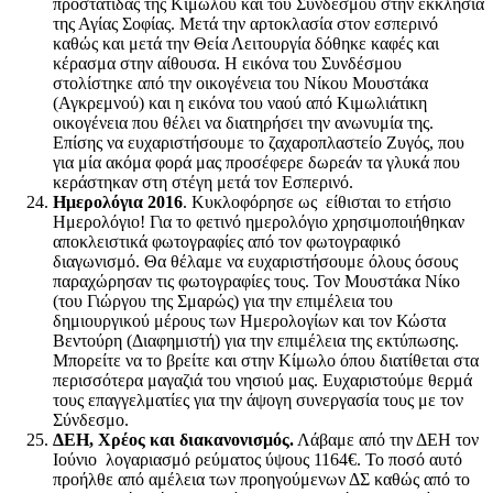
προστάτιδας της Κιμώλου και του Συνδέσμου στην εκκλησία
της Αγίας Σοφίας. Μετά την αρτοκλασία στον εσπερινό
καθώς και μετά την Θεία Λειτουργία δόθηκε καφές και
κέρασμα στην αίθουσα. Η εικόνα του Συνδέσμου
στολίστηκε από την οικογένεια του Νίκου Μουστάκα
(Αγκρεμνού) και η εικόνα του ναού από Κιμωλιάτικη
οικογένεια που θέλει να διατηρήσει την ανωνυμία της.
Επίσης να ευχαριστήσουμε το ζαχαροπλαστείο Ζυγός, που
για μία ακόμα φορά μας προσέφερε δωρεάν τα γλυκά που
κεράστηκαν στη στέγη μετά τον Εσπερινό.
Ημερολόγια 2016
. Κυκλοφόρησε ως είθισται το ετήσιο
Ημερολόγιο! Για το φετινό ημερολόγιο χρησιμοποιήθηκαν
αποκλειστικά φωτογραφίες από τον φωτογραφικό
διαγωνισμό. Θα θέλαμε να ευχαριστήσουμε όλους όσους
παραχώρησαν τις φωτογραφίες τους. Τον Μουστάκα Νίκο
(του Γιώργου της Σμαρώς) για την επιμέλεια του
δημιουργικού μέρους των Ημερολογίων και τον Κώστα
Βεντούρη (Διαφημιστή) για την επιμέλεια της εκτύπωσης.
Μπορείτε να το βρείτε και στην Κίμωλο όπου διατίθεται στα
περισσότερα μαγαζιά του νησιού μας. Ευχαριστούμε θερμά
τους επαγγελματίες για την άψογη συνεργασία τους με τον
Σύνδεσμο.
ΔΕΗ, Χρέος και διακανονισμός.
Λάβαμε από την ΔΕΗ τον
Ιούνιο λογαριασμό ρεύματος ύψους 1164€. Το ποσό αυτό
προήλθε από αμέλεια των προηγούμενων ΔΣ καθώς από το