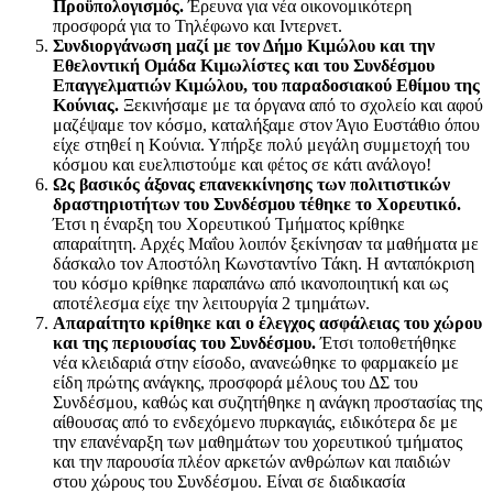
Προϋπολογισμός.
Έρευνα για νέα οικονομικότερη
προσφορά για το Τηλέφωνο και Ιντερνετ.
Συνδιοργάνωση μαζί με τον Δήμο Κιμώλου και την
Εθελοντική Ομάδα Κιμωλίστες και του Συνδέσμου
Επαγγελματιών Κιμώλου, του παραδοσιακού Εθίμου της
Κούνιας.
Ξεκινήσαμε με τα όργανα από το σχολείο και αφού
μαζέψαμε τον κόσμο, καταλήξαμε στον Άγιο Ευστάθιο όπου
είχε στηθεί η Κούνια. Υπήρξε πολύ μεγάλη συμμετοχή του
κόσμου και ευελπιστούμε και φέτος σε κάτι ανάλογο!
Ως βασικός άξονας επανεκκίνησης των πολιτιστικών
δραστηριοτήτων του Συνδέσμου τέθηκε το Χορευτικό.
Έτσι η έναρξη του Χορευτικού Τμήματος κρίθηκε
απαραίτητη. Αρχές Μαΐου λοιπόν ξεκίνησαν τα μαθήματα με
δάσκαλο τον Αποστόλη Κωνσταντίνο Τάκη. Η ανταπόκριση
του κόσμο κρίθηκε παραπάνω από ικανοποιητική και ως
αποτέλεσμα είχε την λειτουργία 2 τμημάτων.
Απαραίτητο κρίθηκε και ο έλεγχος ασφάλειας του χώρου
και της περιουσίας του Συνδέσμου.
Έτσι τοποθετήθηκε
νέα κλειδαριά στην είσοδο, ανανεώθηκε το φαρμακείο με
είδη πρώτης ανάγκης, προσφορά μέλους του ΔΣ του
Συνδέσμου, καθώς και συζητήθηκε η ανάγκη προστασίας της
αίθουσας από το ενδεχόμενο πυρκαγιάς, ειδικότερα δε με
την επανέναρξη των μαθημάτων του χορευτικού τμήματος
και την παρουσία πλέον αρκετών ανθρώπων και παιδιών
στου χώρους του Συνδέσμου. Είναι σε διαδικασία