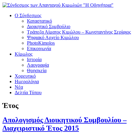
Ο Σύνδεσμος
Καταστατικό
Διοικητικό Συμβούλιο
Τράπεζα Αίματος Κιμώλου – Κωνσταντίνος Σερίφιος
Ψηφιακό Αρχείο Κιμώλου
PhotoKimolos
Επικοινωνία
Κίμωλος
Ιστορία
Λαογραφία
Θρησκεία
Χορευτικό
Ημερολόγια
Νέα
Δελτία Τύπου
Έτος
Απολογισμός Διοικητικού Συμβουλίου –
Διαχειριστικό Έτος 2015