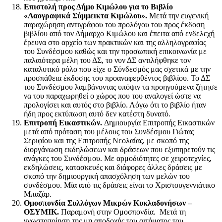
Επιστολή προς Δήμο Κιμώλου για το Βιβλίο
«Λαογραφικά Σύμμεικτα Κιμώλου».
Μετά την ευγενική
παραχώρηση αντιγράφου του προλόγου του προς έκδοση
βιβλίου από τον Δήμαρχο Κιμώλου και έπειτα από ενδελεχή
έρευνα στο αρχείο των πρακτικών και της αλληλογραφίας
του Συνδέσμου καθώς και την προσωπική επικοινωνία με
παλαιότερα μέλη του ΔΣ, το νυν ΔΣ αντιλήφθηκε τον
καταλυτικό ρόλο που είχε ο Σύνδεσμός μας σχετικά με την
προσπάθεια έκδοσης του προαναφερθέντος βιβλίου. Το ΔΣ
του Συνδέσμου λαμβάνοντας υπόψιν τα προηγούμενα ζήτησε
να του παραχωρηθεί ο χώρος που του αναλογεί ώστε να
προλογίσει και αυτός στο βιβλίο. Λόγω ότι το βιβλίο ήταν
ήδη προς εκτύπωση αυτό δεν κατέστη δυνατό.
Επιτροπή Εικαστικών.
Δημιουργία Επιτροπής Εικαστικών
μετά από πρόταση του μέλους του Συνδέσμου Γιώτας
Σεριφίου και της Επιτροπής Νεολαίας, με σκοπό της
διοργάνωση εκδηλώσεων και δράσεων που εξυπηρετούν τις
ανάγκες του Συνδέσμου. Με αρμοδιότητες σε χειροτεχνίες,
εκδηλώσεις, κατασκευές και διάφορες άλλες δράσεις με
σκοπό την δημιουργική απασχόληση των μελών του
συνδέσμου. Μία από τις δράσεις είναι το Χριστουγεννιάτικο
Μπαζάρ.
Ομοσπονδία Συλλόγων Μικρών Κυκλαδονήσων –
ΟΣΥΜΙΚ
.
Παραμονή στην Ομοσπονδία. Μετά τη
γνωστοποίηση της μη αποδοχής του αιτήματος του