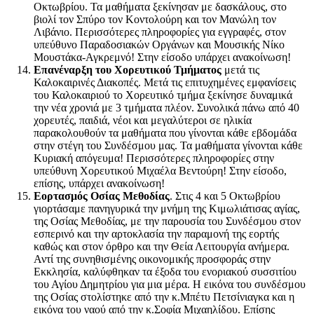
Οκτωβρίου. Τα μαθήματα ξεκίνησαν με δασκάλους, στο
βιολί τον Σπύρο τον Κοντολούρη και τον Μανώλη τον
Λιβάνιο. Περισσότερες πληροφορίες για εγγραφές, στον
υπεύθυνο Παραδοσιακών Οργάνων και Μουσικής Νίκο
Μουστάκα-Αγκρεμνό! Στην είσοδο υπάρχει ανακοίνωση!
Επανέναρξη του Χορευτικού Τμήματος
μετά τις
Καλοκαιρινές Διακοπές. Μετά τις επιτυχημένες εμφανίσεις
του Καλοκαιριού το Χορευτικό τμήμα ξεκίνησε δυναμικά
την νέα χρονιά με 3 τμήματα πλέον. Συνολικά πάνω από 40
χορευτές, παιδιά, νέοι και μεγαλύτεροι σε ηλικία
παρακολουθούν τα μαθήματα που γίνονται κάθε εβδομάδα
στην στέγη του Συνδέσμου μας. Τα μαθήματα γίνονται κάθε
Κυριακή απόγευμα! Περισσότερες πληροφορίες στην
υπεύθυνη Χορευτικού Μιχαέλα Βεντούρη! Στην είσοδο,
επίσης, υπάρχει ανακοίνωση!
Εορτασμός Οσίας Μεθοδίας
. Στις 4 και 5 Οκτωβρίου
γιορτάσαμε πανηγυρικά την μνήμη της Κιμωλιάτισας αγίας,
της Οσίας Μεθοδίας, με την παρουσία του Συνδέσμου στον
εσπερινό και την αρτοκλασία την παραμονή της εορτής
καθώς και στον όρθρο και την Θεία Λειτουργία ανήμερα.
Αντί της συνηθισμένης οικονομικής προσφοράς στην
Εκκλησία, καλύφθηκαν τα έξοδα του ενοριακού συσσιτίου
του Αγίου Δημητρίου για μια μέρα. Η εικόνα του συνδέσμου
της Οσίας στολίστηκε από την κ.Μπέτυ Πετσίνιαγκα και η
εικόνα του ναού από την κ.Σοφία Μιχαηλίδου. Επίσης