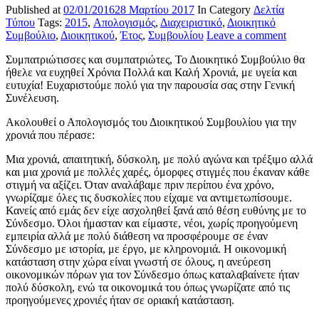
Published at
02/01/2016
28 Μαρτίου 2017
In Category
Δελτία
Τύπου
Tags:
2015
,
Απολογισμός
,
Διαχειριστικό
,
Διοικητικό
Συμβούλιο
,
Διοικητικού
,
Έτος
,
Συμβουλίου
Leave a comment
Συμπατριώτισσες και συμπατριώτες, Το Διοικητικό Συμβούλιο θα
ήθελε να ευχηθεί Χρόνια Πολλά και Καλή Χρονιά, με υγεία και
ευτυχία! Ευχαριστούμε πολύ για την παρουσία σας στην Γενική
Συνέλευση.
Ακολουθεί ο Απολογισμός του Διοικητικού Συμβουλίου για την
χρονιά που πέρασε:
Μια χρονιά, απαιτητική, δύσκολη, με πολύ αγώνα και τρέξιμο αλλά
και μια χρονιά με πολλές χαρές, όμορφες στιγμές που έκαναν κάθε
στιγμή να αξίζει. Όταν αναλάβαμε πριν περίπου ένα χρόνο,
γνωρίζαμε όλες τις δυσκολίες που είχαμε να αντιμετωπίσουμε.
Κανείς από εμάς δεν είχε ασχοληθεί ξανά από θέση ευθύνης με το
Σύνδεσμο. Όλοι ήμασταν και είμαστε, νέοι, χωρίς προηγούμενη
εμπειρία αλλά με πολύ διάθεση να προσφέρουμε σε έναν
Σύνδεσμο με ιστορία, με έργο, με κληρονομιά. Η οικονομική
κατάσταση στην χώρα είναι γνωστή σε όλους, η ανεύρεση
οικονομικών πόρων για τον Σύνδεσμο όπως καταλαβαίνετε ήταν
πολύ δύσκολη, ενώ τα οικονομικά του όπως γνωρίζατε από τις
προηγούμενες χρονιές ήταν σε οριακή κατάσταση.