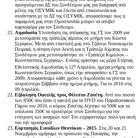
προηγούμενου ΔΣ του Συνδέσμου μας για διαγραφή από
μέλος της ΟΣΥΜΙΚ και έπειτα από επικοινωνία και
συνάντηση με το ΔΣ της ΟΣΥΜΙΚ, αποφασίσαμε πως η
παραμονή μας στην Ομοσπονδία μπορεί να αποβεί
καρποφόρα για τον Σύνδεσμο.
Αιμοδοσία
Υλοποίηση της απόφασης της ΓΣ του 2009 για
μετονομασία της τράπεζας αίματος σε μνήμη του Κώστα
Σερίφιου. Μετά από επιστολή μας στο Τζάνειο Νοσοκομείο
Πειραιά, η αίτηση έγινε δεκτή και η Τράπεζα Αίματος του
Συνδέσμου μας μετονομάστηκε σε «Τράπεζα Κιμώλου –
Κωνσταντίνος Σερίφιος». Επίσης ορίστηκε ως μέρα Ετήσιας
η
Εθελοντικής Αιμοδοσίας η 12
Απριλίου, ημέρα μνήμης του
Κωνσταντίνου Σεριφίου, όπως είχε αποφασίσει η ΓΣ του
2009. Αποφασίσαμε κάθε χρόνο η Αιμοδοσία να γίνεται το
πλησιέστερο Σάββατο στην ημέρα μνήμης. Για το 2016 στις
09 Απριλίου.
Εξόφληση Οφειλής προς Φίλιππο Ζανέτη
.
Αντί του ποσού
των 850€ που ήταν η οφειλή για τα DVD του Παραδοσιακού
Γάμου του 2010, ο κύριος Ζανέτης δέχτηκε τα 500€ και τα
υπόλοιπα 350€ τα προσέφερε στον Σύνδεσμο για την
ενίσχυση των αναγκών του! Τον ευχαριστούμε πολύ για αυτή
του την προσφορά!
Εορτασμός Εισοδίων Θεοτόκου – 2015
. Στις 20 και 21
Νοεμβρίου τιμήσαμε το πρόσωπο της Παναγίας, την