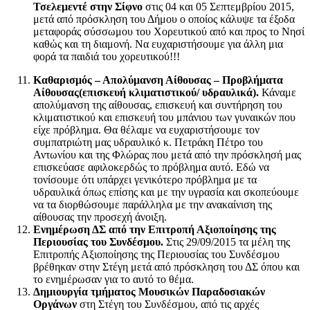
Τσελεμεντέ στην Σίφνο
στις 04 και 05 Σεπτεμβρίου 2015,
μετά από πρόσκληση του Δήμου ο οποίος κάλυψε τα έξοδα
μεταφοράς σύσσωμου του Χορευτικού από και προς το Νησί
καθώς και τη διαμονή. Να ευχαριστήσουμε για άλλη μια
φορά τα παιδιά του χορευτικού!!!
Καθαρισμός – Απολύμανση Αίθουσας – Προβλήματα
Αίθουσας(επισκευή κλιματιστικού/ υδραυλικά).
Κάναμε
απολύμανση της αίθουσας, επισκευή και συντήρηση του
κλιματιστικού και επισκευή του μπάνιου των γυναικών που
είχε πρόβλημα. Θα θέλαμε να ευχαριστήσουμε τον
συμπατριώτη μας υδραυλικό κ. Πετράκη Πέτρο του
Αντωνίου και της Φλώρας που μετά από την πρόσκλησή μας
επισκεύασε αφιλοκερδώς το πρόβλημα αυτό. Εδώ να
τονίσουμε ότι υπάρχει γενικότερο πρόβλημα με τα
υδραυλικά όπως επίσης και με την υγρασία και σκοπεύουμε
να τα διορθώσουμε παράλληλα με την ανακαίνιση της
αίθουσας την προσεχή άνοιξη.
Ενημέρωση ΔΣ από την Επιτροπή Αξιοποίησης της
Περιουσίας του Συνδέσμου.
Στις 29/09/2015 τα μέλη της
Επιτροπής Αξιοποίησης της Περιουσίας του Συνδέσμου
βρέθηκαν στην Στέγη μετά από πρόσκληση του ΔΣ όπου και
το ενημέρωσαν για το αυτό το θέμα.
Δημιουργία τμήματος Μουσικών Παραδοσιακών
Οργάνων
στη Στέγη του Συνδέσμου, από τις αρχές