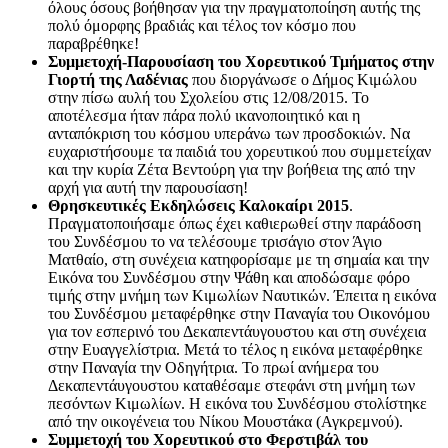
όλους όσους βοήθησαν για την πραγματοποίηση αυτής της
πολύ όμορφης βραδιάς και τέλος τον κόσμο που
παραβρέθηκε!
Συμμετοχή-Παρουσίαση του Χορευτικού Τμήματος στην
Γιορτή της Λαδένιας
που διοργάνωσε ο Δήμος Κιμώλου
στην πίσω αυλή του Σχολείου στις 12/08/2015. Το
αποτέλεσμα ήταν πάρα πολύ ικανοποιητικό και η
ανταπόκριση του κόσμου υπεράνω των προσδοκιών. Να
ευχαριστήσουμε τα παιδιά του χορευτικού που συμμετείχαν
και την κυρία Ζέτα Βεντούρη για την βοήθεια της από την
αρχή για αυτή την παρουσίαση!
Θρησκευτικές Εκδηλώσεις Καλοκαίρι 2015
.
Πραγματοποιήσαμε όπως έχει καθιερωθεί στην παράδοση
του Συνδέσμου το να τελέσουμε τρισάγιο στον Άγιο
Ματθαίο, στη συνέχεια κατηφορίσαμε με τη σημαία και την
Εικόνα του Συνδέσμου στην Ψάθη και αποδώσαμε φόρο
τιμής στην μνήμη των Κιμωλίων Ναυτικών. Έπειτα η εικόνα
του Συνδέσμου μεταφέρθηκε στην Παναγία του Οικονόμου
για τον εσπερινό του Δεκαπεντάυγουστου και στη συνέχεια
στην Ευαγγελίστρια. Μετά το τέλος η εικόνα μεταφέρθηκε
στην Παναγία την Οδηγήτρια. Το πρωί ανήμερα του
Δεκαπεντάυγουστου καταθέσαμε στεφάνι στη μνήμη των
πεσόντων Κιμωλίων. Η εικόνα του Συνδέσμου στολίστηκε
από την οικογένεια του Νίκου Μουστάκα (Αγκρεμνού).
Συμμετοχή του Χορευτικού στο Φερστιβάλ του