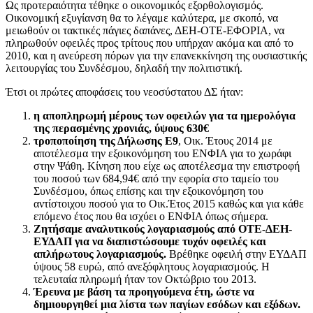
Ως προτεραιότητα τέθηκε ο οικονομικός εξορθολογισμός.
Οικονομική εξυγίανση θα το λέγαμε καλύτερα, με σκοπό, να
μειωθούν οι τακτικές πάγιες δαπάνες, ΔΕΗ-ΟΤΕ-ΕΦΟΡΙΑ, να
πληρωθούν οφειλές προς τρίτους που υπήρχαν ακόμα και από το
2010, και η ανεύρεση πόρων για την επανεκκίνηση της ουσιαστικής
λειτουργίας του Συνδέσμου, δηλαδή την πολιτιστική.
Έτσι οι πρώτες αποφάσεις του νεοσύστατου ΔΣ ήταν:
η αποπληρωμή μέρους των οφειλών για τα ημερολόγια
της περασμένης χρονιάς, ύψους 630€
τροποποίηση
της Δήλωσης Ε9
, Οικ. Έτους 2014 με
αποτέλεσμα την εξοικονόμηση του ΕΝΦΙΑ για το χωράφι
στην Ψάθη. Κίνηση που είχε ως αποτέλεσμα την επιστροφή
του ποσού των 684,94€ από την εφορία στο ταμείο του
Συνδέσμου, όπως επίσης και την εξοικονόμηση του
αντίστοιχου ποσού για το Οικ.Έτος 2015 καθώς και για κάθε
επόμενο έτος που θα ισχύει ο ΕΝΦΙΑ όπως σήμερα.
Ζητήσαμε αναλυτικούς λογαριασμούς από ΟΤΕ-ΔΕΗ-
ΕΥΔΑΠ για να διαπιστώσουμε τυχόν οφειλές και
απλήρωτους λογαριασμούς
.
Βρέθηκε οφειλή στην ΕΥΔΑΠ
ύψους 58 ευρώ, από ανεξόφλητους λογαριασμούς. Η
τελευταία πληρωμή ήταν τον Οκτώβριο του 2013.
Έρευνα με βάση τα προηγούμενα έτη, ώστε να
δημιουργηθεί μια λίστα των παγίων εσόδων και εξόδων
.