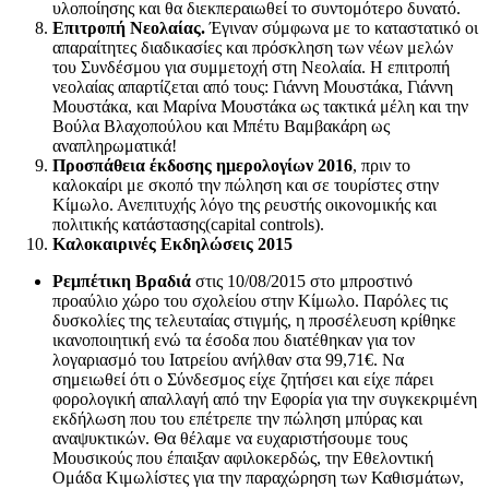
υλοποίησης και θα διεκπεραιωθεί το συντομότερο δυνατό.
Επιτροπή Νεολαίας.
Έγιναν σύμφωνα με το καταστατικό οι
απαραίτητες διαδικασίες και πρόσκληση των νέων μελών
του Συνδέσμου για συμμετοχή στη Νεολαία. Η επιτροπή
νεολαίας απαρτίζεται από τους: Γιάννη Μουστάκα, Γιάννη
Μουστάκα, και Μαρίνα Μουστάκα ως τακτικά μέλη και την
Βούλα Βλαχοπούλου και Μπέτυ Βαμβακάρη ως
αναπληρωματικά!
Προσπάθεια έκδοσης ημερολογίων 2016
, πριν το
καλοκαίρι με σκοπό την πώληση και σε τουρίστες στην
Κίμωλο. Ανεπιτυχής λόγο της ρευστής οικονομικής και
πολιτικής κατάστασης(capital controls).
Καλοκαιρινές Εκδηλώσεις 2015
Ρεμπέτικη Βραδιά
στις 10/08/2015 στο μπροστινό
προαύλιο χώρο του σχολείου στην Κίμωλο. Παρόλες τις
δυσκολίες της τελευταίας στιγμής, η προσέλευση κρίθηκε
ικανοποιητική ενώ τα έσοδα που διατέθηκαν για τον
λογαριασμό του Ιατρείου ανήλθαν στα 99,71€. Να
σημειωθεί ότι ο Σύνδεσμος είχε ζητήσει και είχε πάρει
φορολογική απαλλαγή από την Εφορία για την συγκεκριμένη
εκδήλωση που του επέτρεπε την πώληση μπύρας και
αναψυκτικών. Θα θέλαμε να ευχαριστήσουμε τους
Μουσικούς που έπαιξαν αφιλοκερδώς, την Εθελοντική
Ομάδα Κιμωλίστες για την παραχώρηση των Καθισμάτων,