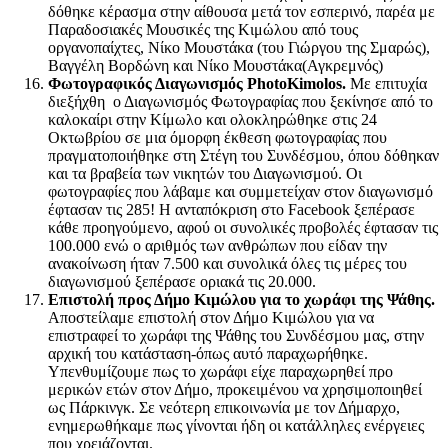
δόθηκε κέρασμα στην αίθουσα μετά τον εσπερινό, παρέα με
Παραδοσιακές Μουσικές της Κιμώλου από τους
οργανοπαίχτες, Νίκο Μουστάκα (του Γιώργου της Σμαρώς),
Βαγγέλη Βορδώνη και Νίκο Μουστάκα(Αγκρεμνός)
Φωτογραφικός Διαγωνισμός
PhotoKimolos
.
Με επιτυχία
διεξήχθη ο Διαγωνισμός Φωτογραφίας που ξεκίνησε από το
καλοκαίρι στην Κίμωλο και ολοκληρώθηκε στις 24
Οκτωβρίου σε μια όμορφη έκθεση φωτογραφίας που
πραγματοποιήθηκε στη Στέγη του Συνδέσμου, όπου δόθηκαν
και τα βραβεία των νικητών του Διαγωνισμού. Οι
φωτογραφίες που λάβαμε και συμμετείχαν στον διαγωνισμό
έφτασαν τις 285! Η ανταπόκριση στο Facebook ξεπέρασε
κάθε προηγούμενο, αφού οι συνολικές προβολές έφτασαν τις
100.000 ενώ ο αριθμός των ανθρώπων που είδαν την
ανακοίνωση ήταν 7.500 και συνολικά όλες τις μέρες του
διαγωνισμού ξεπέρασε οριακά τις 20.000.
Επιστολή προς Δήμο Κιμώλου για το χωράφι της Ψάθης
.
Αποστείλαμε επιστολή στον Δήμο Κιμώλου για να
επιστραφεί το χωράφι της Ψάθης του Συνδέσμου μας, στην
αρχική του κατάσταση-όπως αυτό παραχωρήθηκε.
Υπενθυμίζουμε πως το χωράφι είχε παραχωρηθεί προ
μερικών ετών στον Δήμο, προκειμένου να χρησιμοποιηθεί
ως Πάρκινγκ. Σε νεότερη επικοινωνία με τον Δήμαρχο,
ενημερωθήκαμε πως γίνονται ήδη οι κατάλληλες ενέργειες
που χρειάζονται.