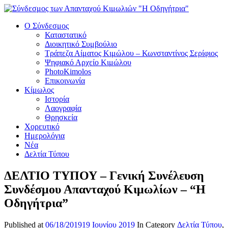
Ο Σύνδεσμος
Καταστατικό
Διοικητικό Συμβούλιο
Τράπεζα Αίματος Κιμώλου – Κωνσταντίνος Σερίφιος
Ψηφιακό Αρχείο Κιμώλου
PhotoKimolos
Επικοινωνία
Κίμωλος
Ιστορία
Λαογραφία
Θρησκεία
Χορευτικό
Ημερολόγια
Νέα
Δελτία Τύπου
ΔΕΛΤΙΟ ΤΥΠΟΥ – Γενική Συνέλευση
Συνδέσμου Απανταχού Κιμωλίων – “Η
Οδηγήτρια”
Published at
06/18/2019
19 Ιουνίου 2019
In Category
Δελτία Τύπου
,