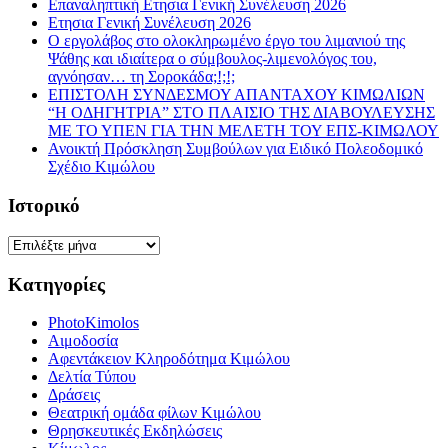
Επαναληπτική Ετησια Γενική Συνέλευση 2026
Ετησια Γενική Συνέλευση 2026
Ο εργολάβος στο ολοκληρωμένο έργο του λιμανιού της
Ψάθης και ιδιαίτερα ο σύμβουλος-λιμενολόγος του,
αγνόησαν… τη Σοροκάδα;!;!;
ΕΠΙΣΤΟΛΗ ΣΥΝΔΕΣΜΟΥ ΑΠΑΝΤΑΧΟΥ ΚΙΜΩΛΙΩΝ
“Η ΟΔΗΓΗΤΡΙΑ” ΣΤΟ ΠΛΑΙΣΙΟ ΤΗΣ ΔΙΑΒΟΥΛΕΥΣΗΣ
ΜΕ ΤΟ ΥΠΕΝ ΓΙΑ ΤΗΝ ΜΕΛΕΤΗ ΤΟΥ ΕΠΣ-ΚΙΜΩΛΟΥ
Ανοικτή Πρόσκληση Συμβούλων για Ειδικό Πολεοδομικό
Σχέδιο Κιμώλου
Ιστορικό
Ιστορικό
Κατηγορίες
PhotoKimolos
Αιμοδοσία
Αφεντάκειον Κληροδότημα Κιμώλου
Δελτία Τύπου
Δράσεις
Θεατρική ομάδα φίλων Κιμώλου
Θρησκευτικές Εκδηλώσεις